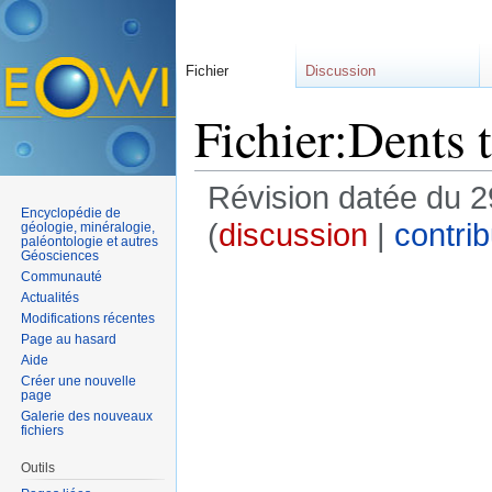
Fichier
Discussion
Fichier:Dents 
Révision datée du 2
Encyclopédie de
(
discussion
|
contrib
géologie, minéralogie,
paléontologie et autres
Géosciences
Communauté
Actualités
Modifications récentes
Page au hasard
Aide
Créer une nouvelle
page
Galerie des nouveaux
fichiers
Outils