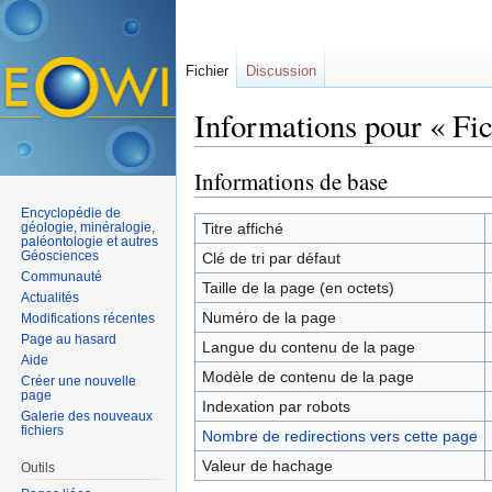
Fichier
Discussion
Informations pour « Fic
Aller à :
navigation
,
rechercher
Informations de base
Encyclopédie de
géologie, minéralogie,
Titre affiché
paléontologie et autres
Géosciences
Clé de tri par défaut
Communauté
Taille de la page (en octets)
Actualités
Numéro de la page
Modifications récentes
Page au hasard
Langue du contenu de la page
Aide
Modèle de contenu de la page
Créer une nouvelle
page
Indexation par robots
Galerie des nouveaux
fichiers
Nombre de redirections vers cette page
Valeur de hachage
Outils