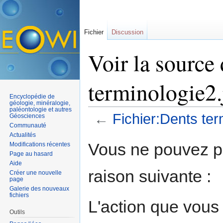
Fichier
Discussion
Voir la source
terminologie2.
Encyclopédie de
géologie, minéralogie,
paléontologie et autres
←
Fichier:Dents ter
Géosciences
Communauté
Aller à :
navigation
,
rechercher
Actualités
Vous ne pouvez pa
Modifications récentes
Page au hasard
Aide
raison suivante :
Créer une nouvelle
page
Galerie des nouveaux
fichiers
L'action que vous
Outils