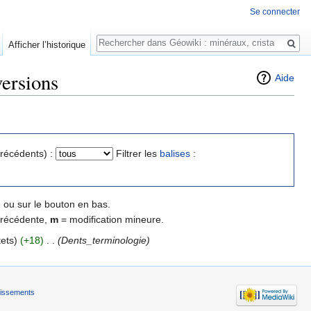
Se connecter
Rechercher
Afficher l’historique
versions
Aide
précédents) :
Filtrer les
balises
:
 ou sur le bouton en bas.
précédente,
m
= modification mineure.
tets)
(+18)
‎
. .
(Dents_terminologie)
tissements