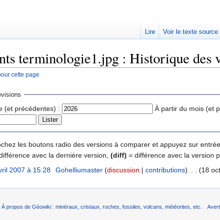
Lire
Voir le texte source
nts terminologie1.jpg : Historique des 
pour cette page
rechercher
visions
e (et précédentes) :
À partir du mois (et 
 cochez les boutons radio des versions à comparer et appuyez sur entrée
différence avec la dernière version,
(diff)
= différence avec la version 
vril 2007 à 15:28
‎
Gohelliumaster
(
discussion
|
contributions
)
‎
. .
(18 oc
À propos de Géowiki : minéraux, cristaux, roches, fossiles, volcans, météorites, etc.
Aver