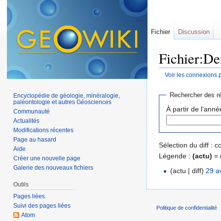
Fichier
Discussion
Fichier:De
Voir les connexions 
Aller à :
navigation
,
Rechercher des ré
Encyclopédie de géologie, minéralogie,
paléontologie et autres Géosciences
À partir de l'anné
Communauté
Actualités
Modifications récentes
Page au hasard
Sélection du diff :
Aide
Légende :
(actu)
= 
Créer une nouvelle page
Galerie des nouveaux fichiers
(actu | diff)
29 a
Outils
Pages liées
Suivi des pages liées
Politique de confidentialité
Atom