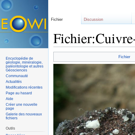
Fichier
Discussion
Fichier:Cuivre
Aller à :
navigation
,
rechercher
Fichier
Encyclopédie de
géologie, minéralogie,
paléontologie et autres
Géosciences
Communauté
Actualités
Modifications récentes
Page au hasard
Aide
Créer une nouvelle
page
Galerie des nouveaux
fichiers
Outils