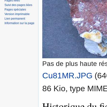
Pages liées
Suivi des pages liées
Pages spéciales
Version imprimable
Lien permanent
Information sur la page
Pas de plus haute rés
Cu81MR.JPG
‎
(64
86 Kio, type MIM
Historique du fi