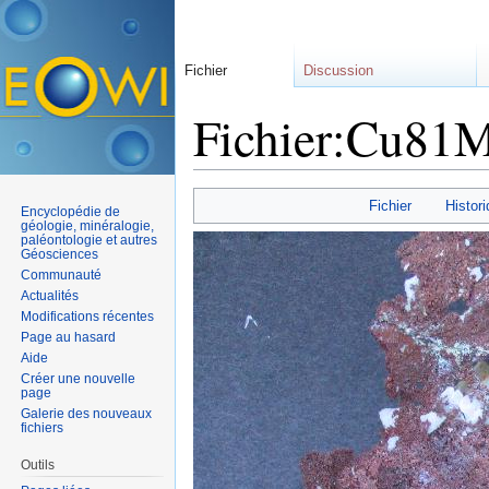
Fichier
Discussion
Fichier:Cu81
Aller à :
navigation
,
rechercher
Fichier
Histori
Encyclopédie de
géologie, minéralogie,
paléontologie et autres
Géosciences
Communauté
Actualités
Modifications récentes
Page au hasard
Aide
Créer une nouvelle
page
Galerie des nouveaux
fichiers
Outils