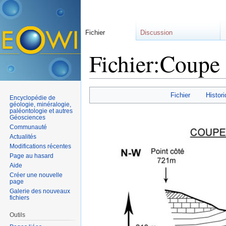
Fichier
Discussion
Fichier:Coupe 
Aller à :
navigation
,
rechercher
Fichier
Histori
Encyclopédie de
géologie, minéralogie,
paléontologie et autres
Géosciences
Communauté
Actualités
Modifications récentes
Page au hasard
Aide
Créer une nouvelle
page
Galerie des nouveaux
fichiers
Outils