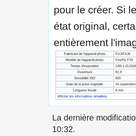
pour le créer. Si l
état original, cert
entièrement l'ima
Fabricant de l'appareil photo
FUJIFILM
Modèle de l'appareil photo
FinePix F30
Temps d'exposition
1/60 s (0,01
Ouverture
f/2,8
Sensibilité ISO
800
Date de la prise originelle
16 septembre
Longueur focale
8 mm
Afficher les informations détaillées
La dernière modificatio
10:32.