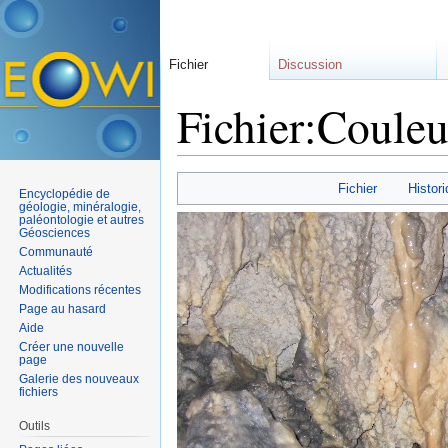
Fichier
Discussion
Fichier:Couleu
Aller à :
navigation
,
rechercher
Fichier
Histori
Encyclopédie de
géologie, minéralogie,
paléontologie et autres
Géosciences
Communauté
Actualités
Modifications récentes
Page au hasard
Aide
Créer une nouvelle
page
Galerie des nouveaux
fichiers
Outils