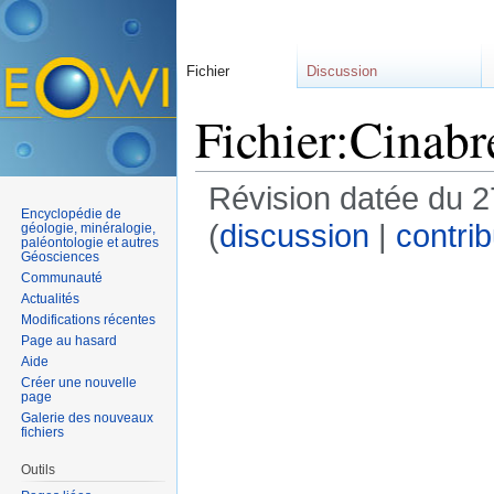
Fichier
Discussion
Fichier:Cinabr
Révision datée du 2
Encyclopédie de
(
discussion
|
contrib
géologie, minéralogie,
paléontologie et autres
Géosciences
Communauté
Actualités
Modifications récentes
Page au hasard
Aide
Créer une nouvelle
page
Galerie des nouveaux
fichiers
Outils