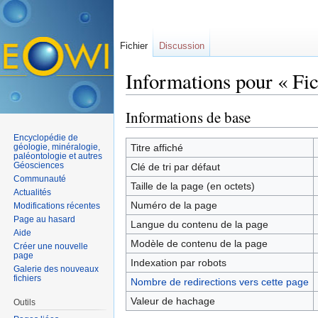
Fichier
Discussion
Informations pour « Fic
Aller à :
navigation
,
rechercher
Informations de base
Encyclopédie de
géologie, minéralogie,
Titre affiché
paléontologie et autres
Géosciences
Clé de tri par défaut
Communauté
Taille de la page (en octets)
Actualités
Numéro de la page
Modifications récentes
Page au hasard
Langue du contenu de la page
Aide
Modèle de contenu de la page
Créer une nouvelle
page
Indexation par robots
Galerie des nouveaux
fichiers
Nombre de redirections vers cette page
Valeur de hachage
Outils