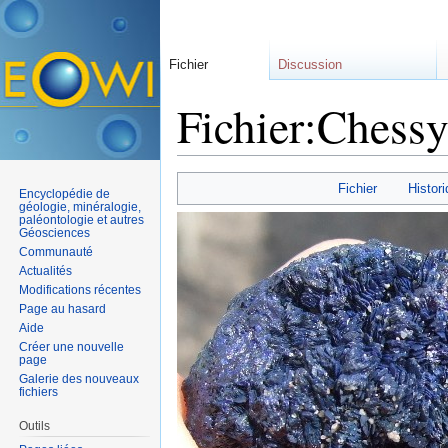
Fichier
Discussion
Fichier:Chessy
Aller à :
navigation
,
rechercher
Fichier
Histori
Encyclopédie de
géologie, minéralogie,
paléontologie et autres
Géosciences
Communauté
Actualités
Modifications récentes
Page au hasard
Aide
Créer une nouvelle
page
Galerie des nouveaux
fichiers
Outils