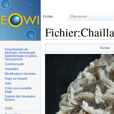
Fichier
Discussion
Fichier:Chaill
Aller à :
navigation
,
rechercher
Fichier
Encyclopédie de
géologie, minéralogie,
paléontologie et autres
Géosciences
Communauté
Actualités
Modifications récentes
Page au hasard
Aide
Créer une nouvelle
page
Galerie des nouveaux
fichiers
Outils