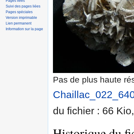
Pages liées
Suivi des pages liées
Pages spéciales
Version imprimable
Lien permanent
Information sur la page
Pas de plus haute rés
Chaillac_022_640
du fichier : 66 Ki
Historique du fi