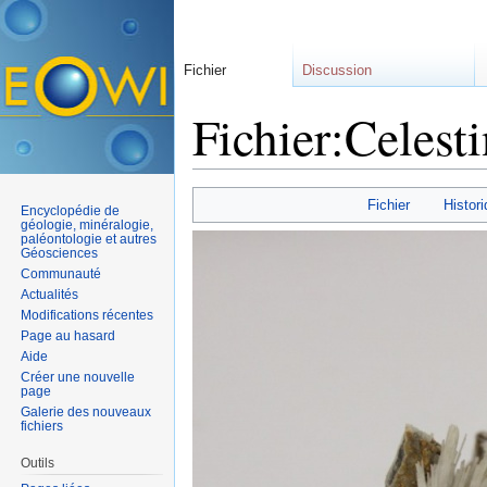
Fichier
Discussion
Fichier:Celest
Aller à :
navigation
,
rechercher
Fichier
Histori
Encyclopédie de
géologie, minéralogie,
paléontologie et autres
Géosciences
Communauté
Actualités
Modifications récentes
Page au hasard
Aide
Créer une nouvelle
page
Galerie des nouveaux
fichiers
Outils