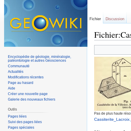
Fichier
Discussion
Fichier:Cas
Aller à :
navigation
,
Encyclopédie de géologie, minéralogie,
paléontologie et autres Géosciences
Communauté
Actualités
Modifications récentes
Page au hasard
Aide
Créer une nouvelle page
Galerie des nouveaux fichiers
Outils
Pas de plus haute résol
Pages liées
Cassiterite_Lacroix.
Suivi des pages liées
Pages spéciales