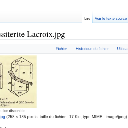
Lire
Voir le texte source
siterite Lacroix.jpg
rechercher
Fichier
Historique du fichier
Utilisa
ution disponible.
jpg
‎
(258 × 185 pixels, taille du fichier : 17 Kio, type MIME :
image/jpeg
)