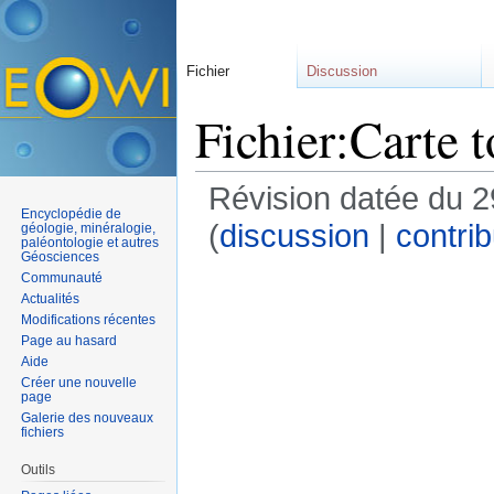
Fichier
Discussion
Fichier:Carte 
Révision datée du 2
Encyclopédie de
(
discussion
|
contrib
géologie, minéralogie,
paléontologie et autres
Géosciences
Communauté
Actualités
Modifications récentes
Page au hasard
Aide
Créer une nouvelle
page
Galerie des nouveaux
fichiers
Outils