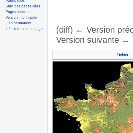
Pages liées
Suivi des pages liées
Pages spéciales
Version imprimable
Lien permanent
(diff) ← Version préc
Information sur la page
Version suivante → (
Aller à :
navigation
,
rechercher
Fichier