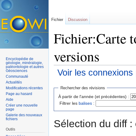
Fichier
Discussion
Fichier:Carte t
versions
Encyclopédie de
géologie, minéralogie,
paléontologie et autres
Voir les connexions
Géosciences
Communauté
Aller à :
navigation
,
rechercher
Actualités
Rechercher des révisions
Modifications récentes
Page au hasard
À partir de l'année (et précédentes) :
Aide
Filtrer les
balises
:
Créer une nouvelle
page
Galerie des nouveaux
fichiers
Sélection du diff 
Outils