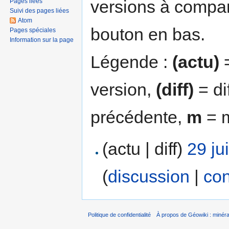
versions à compar
Pages liées
Suivi des pages liées
Atom
bouton en bas.
Pages spéciales
Information sur la page
Légende :
(actu)
=
version,
(diff)
= di
précédente,
m
= m
(actu | diff)
29 ju
(
discussion
|
con
Politique de confidentialité
À propos de Géowiki : minérau