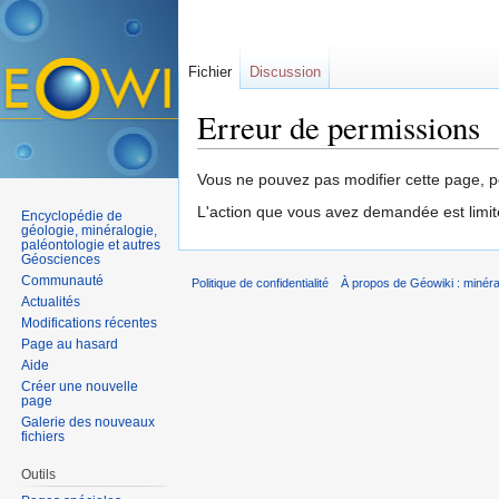
Fichier
Discussion
Erreur de permissions
Aller à :
navigation
,
rechercher
Vous ne pouvez pas modifier cette page, po
L'action que vous avez demandée est limit
Encyclopédie de
géologie, minéralogie,
paléontologie et autres
Géosciences
Communauté
Politique de confidentialité
À propos de Géowiki : minérau
Actualités
Modifications récentes
Page au hasard
Aide
Créer une nouvelle
page
Galerie des nouveaux
fichiers
Outils