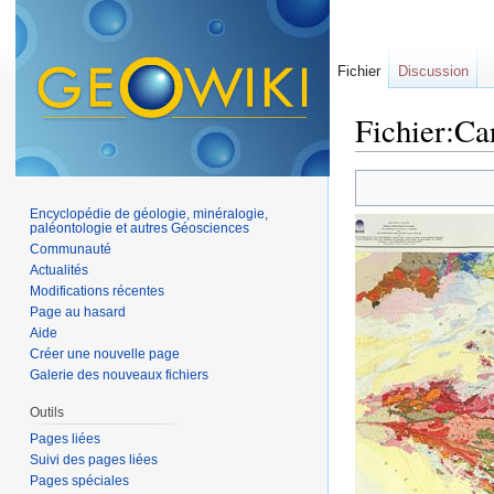
Fichier
Discussion
Fichier:Ca
Aller à :
navigation
,
Encyclopédie de géologie, minéralogie,
paléontologie et autres Géosciences
Communauté
Actualités
Modifications récentes
Page au hasard
Aide
Créer une nouvelle page
Galerie des nouveaux fichiers
Outils
Pages liées
Suivi des pages liées
Pages spéciales