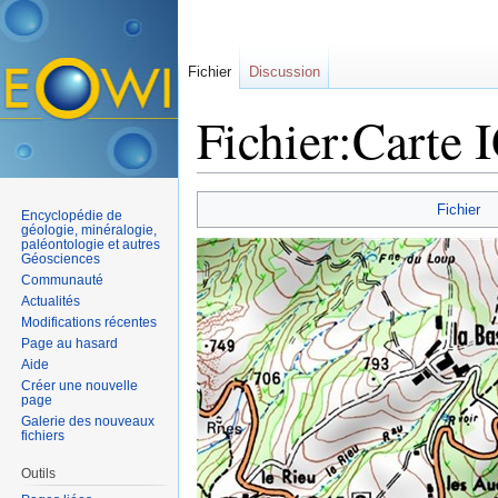
Fichier
Discussion
Fichier:Carte 
Aller à :
navigation
,
rechercher
Fichier
Encyclopédie de
géologie, minéralogie,
paléontologie et autres
Géosciences
Communauté
Actualités
Modifications récentes
Page au hasard
Aide
Créer une nouvelle
page
Galerie des nouveaux
fichiers
Outils