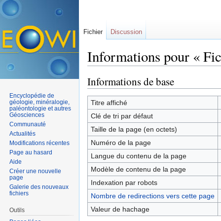
Fichier
Discussion
Informations pour « Fic
Aller à :
navigation
,
rechercher
Informations de base
Encyclopédie de
géologie, minéralogie,
Titre affiché
paléontologie et autres
Géosciences
Clé de tri par défaut
Communauté
Taille de la page (en octets)
Actualités
Numéro de la page
Modifications récentes
Page au hasard
Langue du contenu de la page
Aide
Modèle de contenu de la page
Créer une nouvelle
page
Indexation par robots
Galerie des nouveaux
fichiers
Nombre de redirections vers cette page
Valeur de hachage
Outils