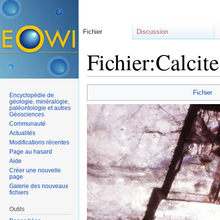
Fichier
Discussion
Fichier:Calcite
Aller à :
navigation
,
rechercher
Fichier
Encyclopédie de
géologie, minéralogie,
paléontologie et autres
Géosciences
Communauté
Actualités
Modifications récentes
Page au hasard
Aide
Créer une nouvelle
page
Galerie des nouveaux
fichiers
Outils