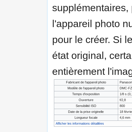
supplémentaires,
l'appareil photo n
pour le créer. Si l
état original, cert
entièrement l'ima
Fabricant de l'appareil photo
Panason
Modèle de l'appareil photo
DMC-FZ
Temps d'exposition
1/8 s (0
Ouverture
f/2,8
Sensibilité ISO
800
Date de la prise originelle
18 févri
Longueur focale
4,6 mm
Afficher les informations détaillées