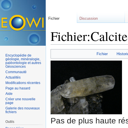
Fichier
Discussion
Fichier:Calcit
Aller à :
navigation
,
rechercher
Fichier
Histori
Encyclopédie de
géologie, minéralogie,
paléontologie et autres
Géosciences
Communauté
Actualités
Modifications récentes
Page au hasard
Aide
Créer une nouvelle
page
Galerie des nouveaux
fichiers
Pas de plus haute rés
Outils