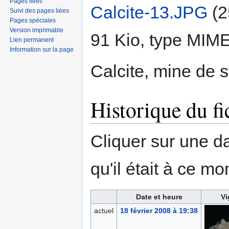
Pages liées
Calcite-13.JPG
‎
(2
Suivi des pages liées
Pages spéciales
Version imprimable
91 Kio, type MIM
Lien permanent
Information sur la page
Calcite, mine de 
Historique du fi
Cliquer sur une dat
qu'il était à ce mo
Date et heure
Vi
actuel
18 février 2008 à 19:38