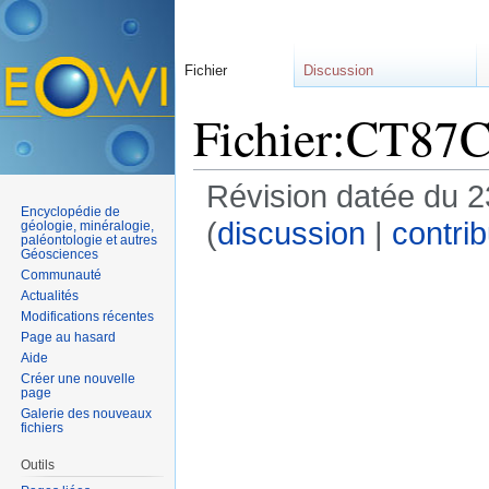
Fichier
Discussion
Fichier:CT87
Révision datée du 2
Encyclopédie de
(
discussion
|
contrib
géologie, minéralogie,
paléontologie et autres
Géosciences
Communauté
Actualités
Modifications récentes
Page au hasard
Aide
Créer une nouvelle
page
Galerie des nouveaux
fichiers
Outils