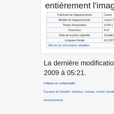
entièrement l'ima
Fabricant de l'appareil photo
Canon
Modèle de l'appareil photo
Canon P
Temps d'exposition
1/100 s 
Ouverture
f/4,8
Date de la prise originelle
18 juill
Longueur focale
16,218
Afficher les informations détaillées
La dernière modificatio
2009 à 05:21.
Politique de confidentialité
À propos de Géowiki : minéraux, cristaux, roches, fossile
Avertissements