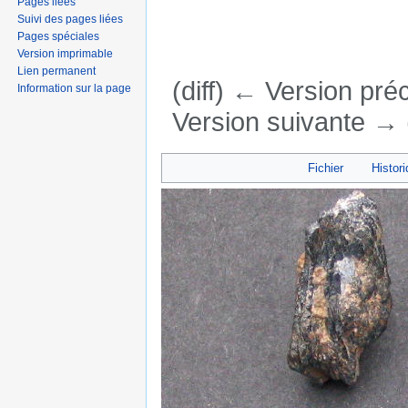
Pages liées
Suivi des pages liées
Pages spéciales
Version imprimable
Lien permanent
(diff) ← Version préc
Information sur la page
Version suivante → (
Aller à :
navigation
,
rechercher
Fichier
Histori