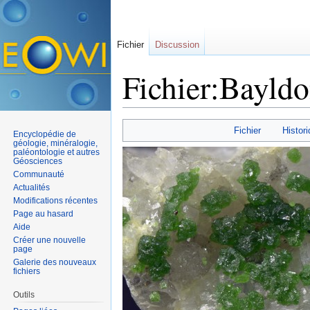
Fichier
Discussion
Fichier:Bayldo
Aller à :
navigation
,
rechercher
Fichier
Histori
Encyclopédie de
géologie, minéralogie,
paléontologie et autres
Géosciences
Communauté
Actualités
Modifications récentes
Page au hasard
Aide
Créer une nouvelle
page
Galerie des nouveaux
fichiers
Outils