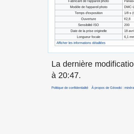
Fabricant de l'appareil photo
Panas
Modèle de l'appareil photo
DMC-
Temps d'exposition
1/8 s (
Ouverture
f/2,8
Sensibilité ISO
200
Date de la prise originelle
18 avr
Longueur focale
6,1 m
Afficher les informations détaillées
La dernière modificatio
à 20:47.
Politique de confidentialité
À propos de Géowiki : minérau