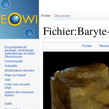
Fichier
Discussion
Fichier:Baryte
Aller à :
navigation
,
rechercher
Fichier
Histori
Encyclopédie de
géologie, minéralogie,
paléontologie et autres
Géosciences
Communauté
Actualités
Modifications récentes
Page au hasard
Aide
Créer une nouvelle
page
Galerie des nouveaux
fichiers
Outils