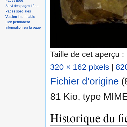
Pages liées
Suivi des pages liées
Pages spéciales
Version imprimable
Lien permanent
Information sur la page
Taille de cet aperçu :
320 × 162 pixels
|
820
Fichier d’origine
‎
(
81 Kio, type MIM
Historique du fi