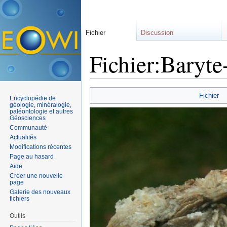
Fichier
Discussion
Fichier:Baryte
Aller à :
navigation
,
rechercher
Fichier
Encyclopédie de
géologie, minéralogie,
paléontologie et autres
Géosciences
Communauté
Actualités
Modifications récentes
Page au hasard
Aide
Créer une nouvelle
page
Galerie des nouveaux
fichiers
Outils