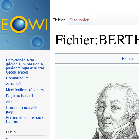
Fichier
Discussion
Fichier:BERT
Aller à :
navigation
,
rechercher
Fichier
Encyclopédie de
géologie, minéralogie,
paléontologie et autres
Géosciences
Communauté
Actualités
Modifications récentes
Page au hasard
Aide
Créer une nouvelle
page
Galerie des nouveaux
fichiers
Outils