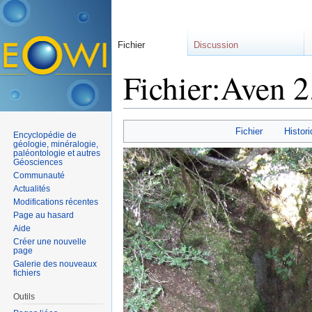
Fichier
Discussion
Fichier:Aven 2
Aller à :
navigation
,
rechercher
Fichier
Histori
Encyclopédie de
géologie, minéralogie,
paléontologie et autres
Géosciences
Communauté
Actualités
Modifications récentes
Page au hasard
Aide
Créer une nouvelle
page
Galerie des nouveaux
fichiers
Outils