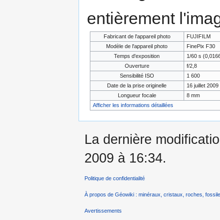
entièrement l'ima
Fabricant de l'appareil photo
FUJIFILM
Modèle de l'appareil photo
FinePix F30
Temps d'exposition
1/60 s (0,01
Ouverture
f/2,8
Sensibilité ISO
1 600
Date de la prise originelle
16 juillet 2009
Longueur focale
8 mm
Afficher les informations détaillées
La dernière modification
2009 à 16:34.
Politique de confidentialité
À propos de Géowiki : minéraux, cristaux, roches, fossile
Avertissements