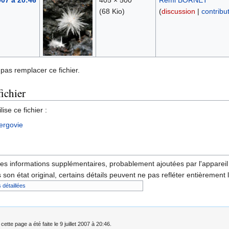
2007 à 20:46
405 × 500
Rémi BORNET
(68 Kio)
(
discussion
|
contribu
pas remplacer ce fichier.
fichier
ise ce fichier :
ergovie
des informations supplémentaires, probablement ajoutées par l'appareil p
 son état original, certains détails peuvent ne pas refléter entièrement 
 détaillées
cette page a été faite le 9 juillet 2007 à 20:46.