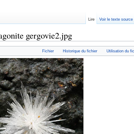
Lire
Voir le texte source
agonite gergovie2.jpg
rechercher
Fichier
Historique du fichier
Utilisation du fi