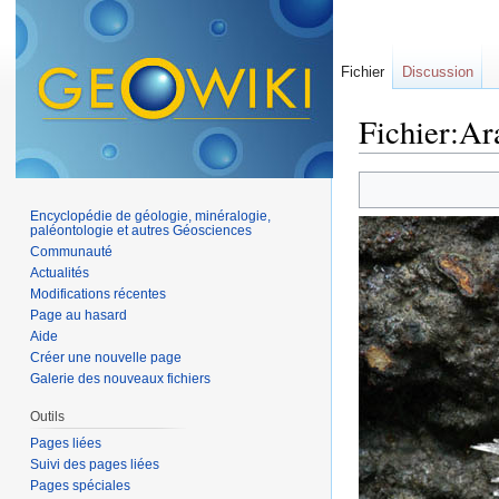
Fichier
Discussion
Fichier:Ar
Aller à :
navigation
,
Encyclopédie de géologie, minéralogie,
paléontologie et autres Géosciences
Communauté
Actualités
Modifications récentes
Page au hasard
Aide
Créer une nouvelle page
Galerie des nouveaux fichiers
Outils
Pages liées
Suivi des pages liées
Pages spéciales