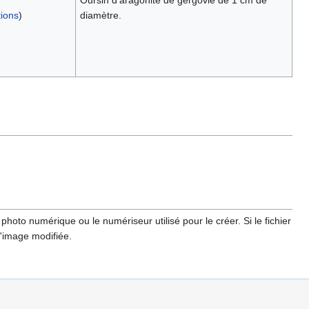
Oursin d'aragonite de gergovie de 1 cm de
tions
)
diamètre.
hoto numérique ou le numériseur utilisé pour le créer. Si le fichier
l'image modifiée.