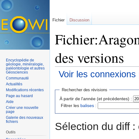
Fichier
Discussion
Fichier:Aragon
des versions
Encyclopédie de
géologie, minéralogie,
paléontologie et autres
Voir les connexions
Géosciences
Communauté
Aller à :
navigation
,
rechercher
Actualités
Rechercher des révisions
Modifications récentes
Page au hasard
À partir de l'année (et précédentes) :
Aide
Filtrer les
balises
:
Créer une nouvelle
page
Galerie des nouveaux
fichiers
Sélection du diff 
Outils