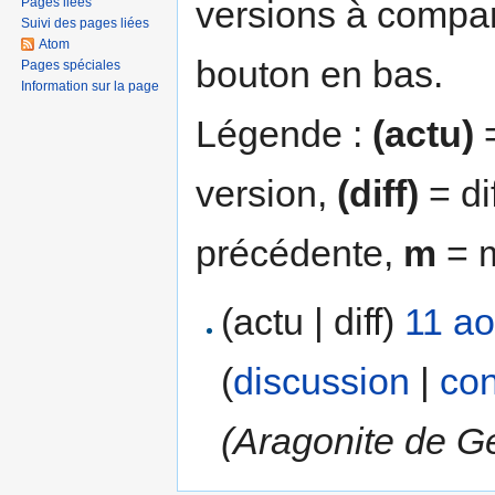
versions à compar
Pages liées
Suivi des pages liées
Atom
bouton en bas.
Pages spéciales
Information sur la page
Légende :
(actu)
=
version,
(diff)
= di
précédente,
m
= m
(actu | diff)
11 ao
(
discussion
|
con
(Aragonite de Ge