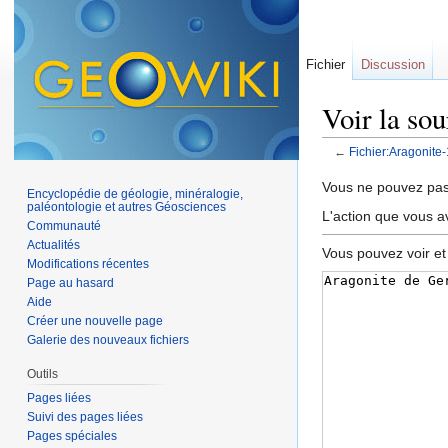
Fichier
Discussion
Voir la so
←
Fichier:Aragonite
Aller à :
navigation
,
Vous ne pouvez pas 
Encyclopédie de géologie, minéralogie,
paléontologie et autres Géosciences
L'action que vous a
Communauté
Actualités
Vous pouvez voir et
Modifications récentes
Page au hasard
Aide
Créer une nouvelle page
Galerie des nouveaux fichiers
Outils
Pages liées
Suivi des pages liées
Pages spéciales