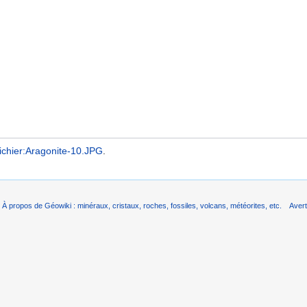
ichier:Aragonite-10.JPG
.
À propos de Géowiki : minéraux, cristaux, roches, fossiles, volcans, météorites, etc.
Aver