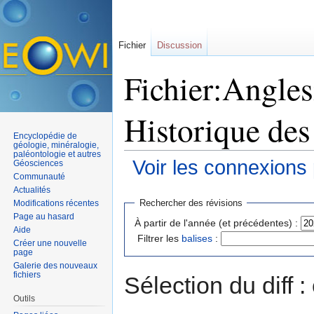
Fichier
Discussion
Fichier:Angles
Historique des
Encyclopédie de
géologie, minéralogie,
paléontologie et autres
Voir les connexions
Géosciences
Communauté
Aller à :
navigation
,
rechercher
Actualités
Rechercher des révisions
Modifications récentes
Page au hasard
À partir de l'année (et précédentes) :
Aide
Filtrer les
balises
:
Créer une nouvelle
page
Galerie des nouveaux
fichiers
Sélection du diff 
Outils