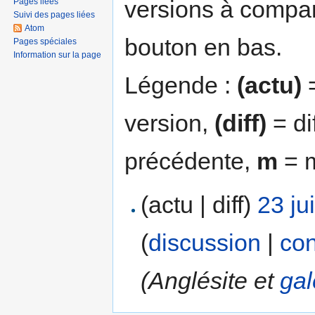
versions à compar
Pages liées
Suivi des pages liées
Atom
bouton en bas.
Pages spéciales
Information sur la page
Légende :
(actu)
=
version,
(diff)
= di
précédente,
m
= m
(actu | diff)
23 ju
(
discussion
|
con
(Anglésite et
ga