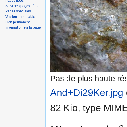
Pages liées
Suivi des pages liées
Pages spéciales
Version imprimable
Lien permanent
Information sur la page
Pas de plus haute rés
And+Di29Ker.jpg
‎
82 Kio, type MIM