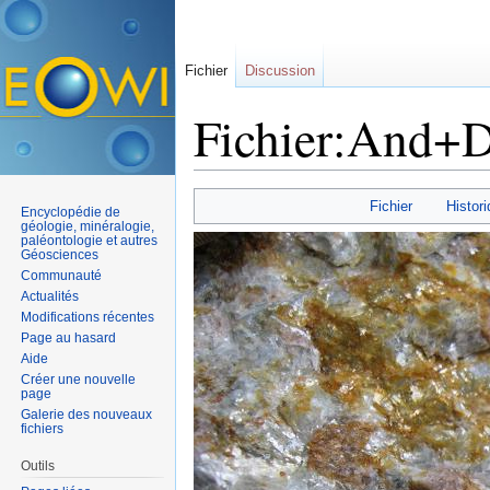
Fichier
Discussion
Fichier:And+D
Aller à :
navigation
,
rechercher
Fichier
Histori
Encyclopédie de
géologie, minéralogie,
paléontologie et autres
Géosciences
Communauté
Actualités
Modifications récentes
Page au hasard
Aide
Créer une nouvelle
page
Galerie des nouveaux
fichiers
Outils