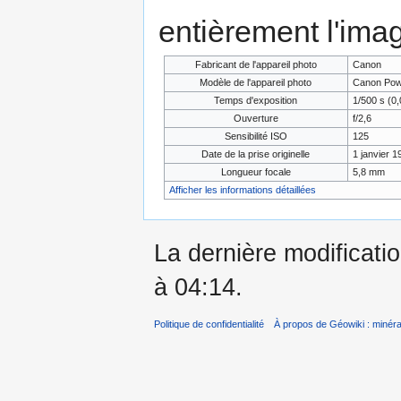
entièrement l'ima
Fabricant de l'appareil photo
Canon
Modèle de l'appareil photo
Canon Pow
Temps d'exposition
1/500 s (0,
Ouverture
f/2,6
Sensibilité ISO
125
Date de la prise originelle
1 janvier 1
Longueur focale
5,8 mm
Afficher les informations détaillées
La dernière modificatio
à 04:14.
Politique de confidentialité
À propos de Géowiki : minérau