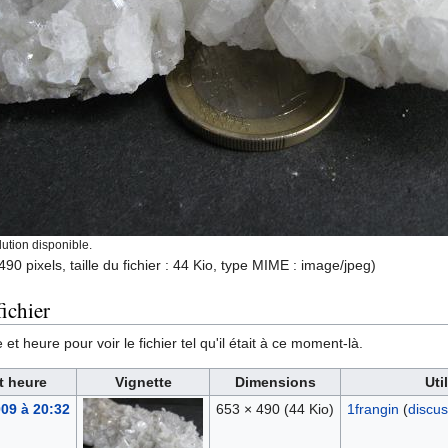
ution disponible.
490 pixels, taille du fichier : 44 Kio, type MIME :
image/jpeg
)
ichier
et heure pour voir le fichier tel qu'il était à ce moment-là.
t heure
Vignette
Dimensions
Uti
009 à 20:32
653 × 490
(44 Kio)
1frangin
(
discus