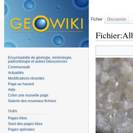
Fichier
Discussion
Fichier:Al
Aller à :
navigation
,
Encyclopédie de géologie, minéralogie,
paléontologie et autres Géosciences
Communauté
Actualités
Modifications récentes
Page au hasard
Aide
Créer une nouvelle page
Galerie des nouveaux fichiers
Outils
Pages liées
Suivi des pages liées
Pages spéciales