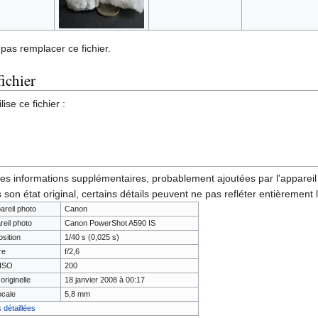
pas remplacer ce fichier.
fichier
ise ce fichier :
des informations supplémentaires, probablement ajoutées par l'appareil p
 son état original, certains détails peuvent ne pas refléter entièrement 
areil photo
Canon
reil photo
Canon PowerShot A590 IS
sition
1/40 s (0,025 s)
re
f/2,6
 ISO
200
originelle
18 janvier 2008 à 00:17
ocale
5,8 mm
 détaillées