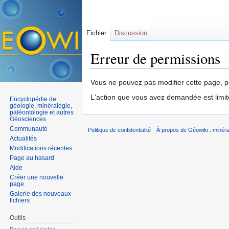
Fichier
Discussion
Erreur de permissions
Aller à :
navigation
,
rechercher
Vous ne pouvez pas modifier cette page, po
L'action que vous avez demandée est limit
Encyclopédie de
géologie, minéralogie,
paléontologie et autres
Géosciences
Communauté
Politique de confidentialité
À propos de Géowiki : minérau
Actualités
Modifications récentes
Page au hasard
Aide
Créer une nouvelle
page
Galerie des nouveaux
fichiers
Outils