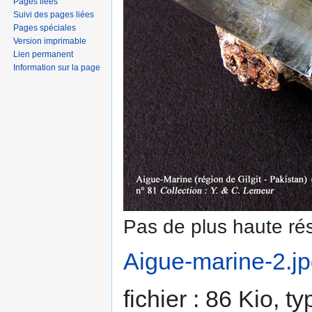
Pages liées
Suivi des pages liées
Pages spéciales
Version imprimable
Lien permanent
Information sur la page
Pas de plus haute rés
Aigue-marine-2.j
fichier : 86 Kio, 