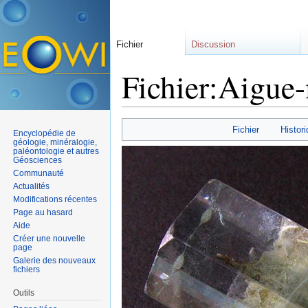
Fichier
Discussion
Fichier:Aigue-
Aller à :
navigation
,
rechercher
Fichier
Histori
Encyclopédie de
géologie, minéralogie,
paléontologie et autres
Géosciences
Communauté
Actualités
Modifications récentes
Page au hasard
Aide
Créer une nouvelle
page
Galerie des nouveaux
fichiers
Outils