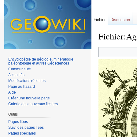
Fichier
Discussion
Fichier:Ag
Aller à :
navigation
,
Encyclopédie de géologie, minéralogie,
paléontologie et autres Géosciences
Communauté
Actualités
Modifications récentes
Page au hasard
Aide
Créer une nouvelle page
Galerie des nouveaux fichiers
Outils
Pages liées
Suivi des pages liées
Pages spéciales