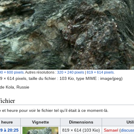
00 × 600 pixels
.
Autres résolutions :
320 × 240 pixels
|
819 × 614 pixels
.
9 × 614 pixels, taille du fichier : 103 Kio, type MIME :
image/jpeg
)
 de Kola, Russie
ichier
et heure pour voir le fichier tel qu'il était à ce moment-là.
t heure
Vignette
Dimensions
Util
09 à 20:25
819 × 614
(103 Kio)
Samael
(
discus