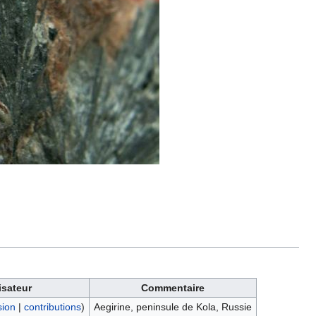
isateur
Commentaire
sion
|
contributions
)
Aegirine, peninsule de Kola, Russie