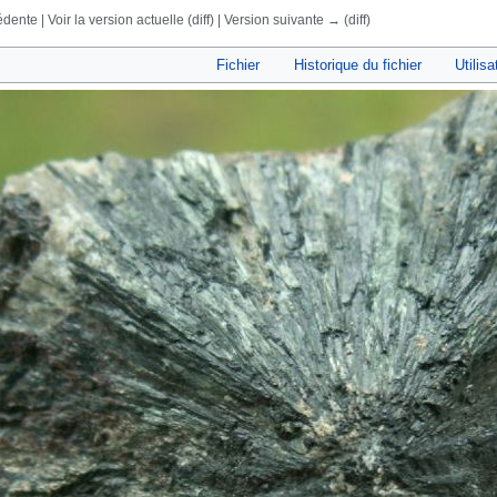
dente | Voir la version actuelle (diff) | Version suivante → (diff)
rechercher
Fichier
Historique du fichier
Utilisa