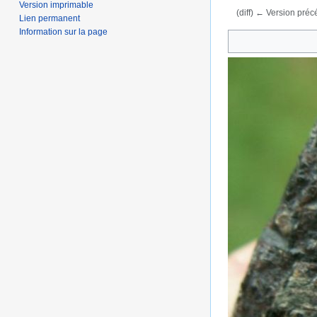
Version imprimable
(diff) ← Version précé
Lien permanent
Aller à :
navigation
,
Information sur la page