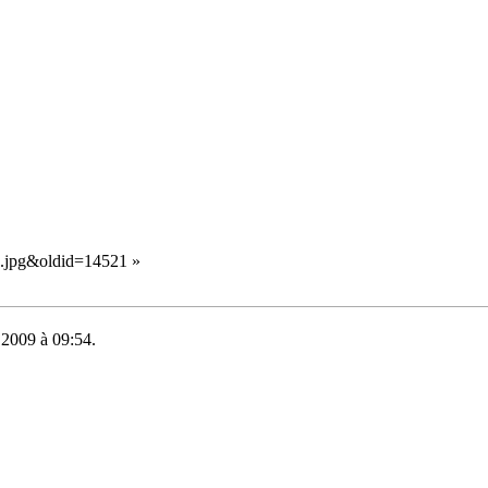
e2.jpg&oldid=14521
»
e 2009 à 09:54.