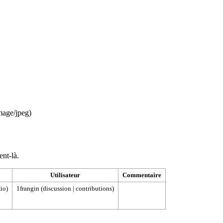
mage/jpeg
)
ent-là.
Utilisateur
Commentaire
io)
1frangin
(
discussion
|
contributions
)