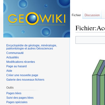
Fichier
Discussion
Fichier:Ac
Aller à :
navigation
,
Encyclopédie de géologie, minéralogie,
paléontologie et autres Géosciences
Communauté
Actualités
Modifications récentes
Page au hasard
Aide
Créer une nouvelle page
Galerie des nouveaux fichiers
Outils
Pages liées
Suivi des pages liées
Pages spéciales