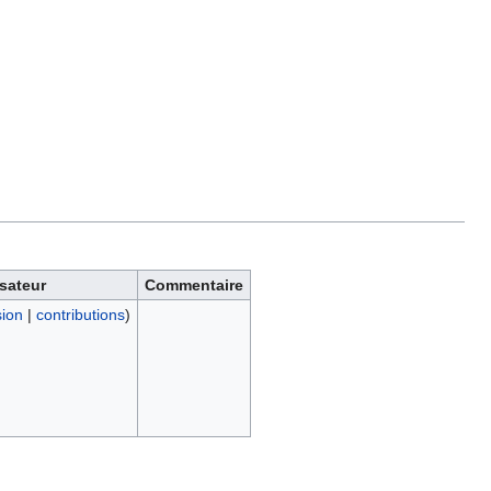
isateur
Commentaire
sion
|
contributions
)