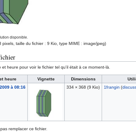
ution disponible.
 pixels, taille du fichier : 9 Kio, type MIME :
image/jpeg
)
ichier
et heure pour voir le fichier tel qu'il était à ce moment-là.
et heure
Vignette
Dimensions
Util
 2009 à 08:16
334 × 368
(9 Kio)
1frangin
(
discus
pas remplacer ce fichier.