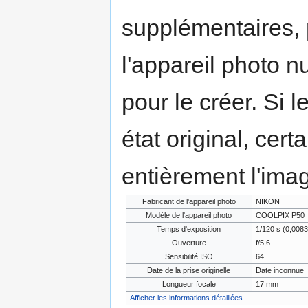
supplémentaires,
l'appareil photo n
pour le créer. Si l
état original, cert
entièrement l'ima
Fabricant de l'appareil photo
NIKON
Modèle de l'appareil photo
COOLPIX P50
Temps d'exposition
1/120 s (0,008
Ouverture
f/5,6
Sensibilité ISO
64
Date de la prise originelle
Date inconnue
Longueur focale
17 mm
Afficher les informations détaillées