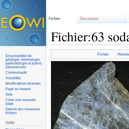
Fichier
Discussion
Fichier:63 soda
Aller à :
navigation
,
rechercher
Fichier
Histori
Encyclopédie de
géologie, minéralogie,
paléontologie et autres
Géosciences
Communauté
Actualités
Modifications récentes
Page au hasard
Aide
Créer une nouvelle
page
Galerie des nouveaux
fichiers
Outils