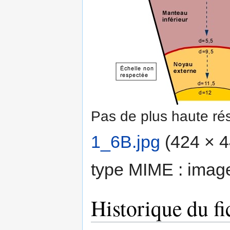
Pas de plus haute rés
1_6B.jpg
‎
(424 × 44
type MIME :
imag
Historique du fi