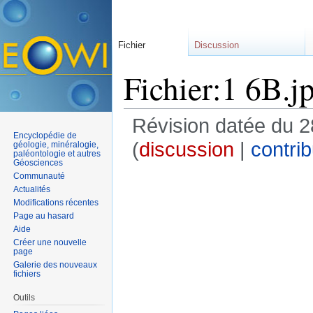
Fichier
Discussion
Fichier:1 6B.j
Révision datée du 2
Encyclopédie de
(
discussion
|
contrib
géologie, minéralogie,
paléontologie et autres
Géosciences
Communauté
Actualités
Modifications récentes
Page au hasard
Aide
Créer une nouvelle
page
Galerie des nouveaux
fichiers
Outils