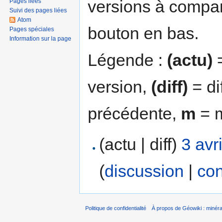
versions à compar
Pages liées
Suivi des pages liées
Atom
bouton en bas.
Pages spéciales
Information sur la page
Légende :
(actu)
=
version,
(diff)
= di
précédente,
m
= m
(actu | diff)
3 avr
(
discussion
|
con
Politique de confidentialité
À propos de Géowiki : minérau