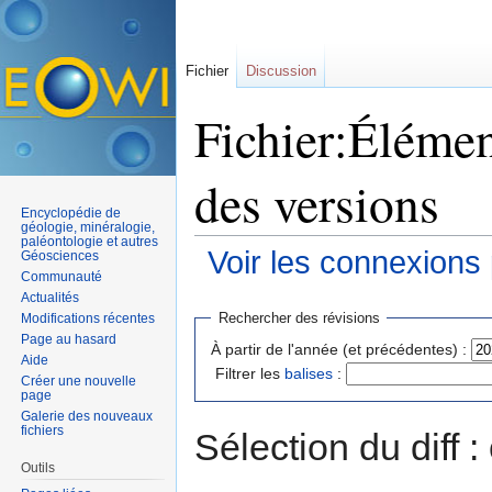
Fichier
Discussion
Fichier:Élémen
des versions
Encyclopédie de
géologie, minéralogie,
paléontologie et autres
Voir les connexions
Géosciences
Communauté
Aller à :
navigation
,
rechercher
Actualités
Rechercher des révisions
Modifications récentes
Page au hasard
À partir de l'année (et précédentes) :
Aide
Filtrer les
balises
:
Créer une nouvelle
page
Galerie des nouveaux
fichiers
Sélection du diff 
Outils