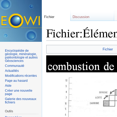
Fichier
Discussion
Fichier:Élémen
Aller à :
navigation
,
rechercher
Fichier
Encyclopédie de
géologie, minéralogie,
paléontologie et autres
Géosciences
Communauté
Actualités
Modifications récentes
Page au hasard
Aide
Créer une nouvelle
page
Galerie des nouveaux
fichiers
Outils