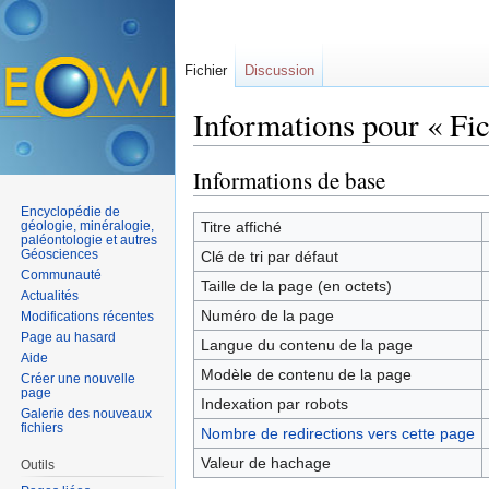
Fichier
Discussion
Informations pour « Fic
Aller à :
navigation
,
rechercher
Informations de base
Encyclopédie de
géologie, minéralogie,
Titre affiché
paléontologie et autres
Géosciences
Clé de tri par défaut
Communauté
Taille de la page (en octets)
Actualités
Numéro de la page
Modifications récentes
Page au hasard
Langue du contenu de la page
Aide
Modèle de contenu de la page
Créer une nouvelle
page
Indexation par robots
Galerie des nouveaux
fichiers
Nombre de redirections vers cette page
Valeur de hachage
Outils