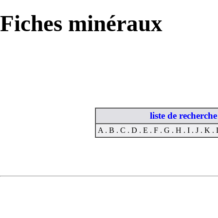
Fiches minéraux
liste de recherc
A
.
B
.
C
.
D
.
E
.
F
.
G
.
H
.
I
.
J
.
K
.