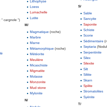
Lithophyse
S/
Loess
Lumachelle
Sable
Lutite
Sancyite
 " cargnole ")
Saponite
M/
..................................................
Schiste
Magmatique
(roche)
Scorie
Marbre
Sédimentaire
(r
Marne
Septaria
(Nodul
Métamorphique
(roche)
Serpentinite
lé
Météorite
Silex
Meulière
Silexite
Micaschiste
Silt
Migmatite
Siltite
Molasse
Skarn
Monzonite
Spilite
Mud stone
Stromatolites
Mylonite
Syénite
N/
T/
Nodule