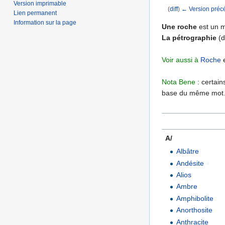
Version imprimable
(
diff
)
← Version préc
Lien permanent
Aller à :
navigation
,
Information sur la page
Une roche
est un m
La pétrographie
(d
Voir aussi à
Roche
e
Nota Bene
: certain
base du même mo
A/
.........................
Albâtre
Andésite
Alios
Ambre
Amphibolite
Anorthosite
Anthracite