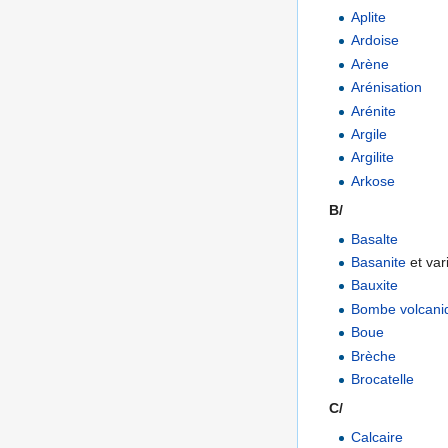
Aplite
Ardoise
Arène
Arénisation
Arénite
Argile
Argilite
Arkose
B/
Basalte
Basanite
et var
Bauxite
Bombe volcani
Boue
Brèche
Brocatelle
C/
Calcaire