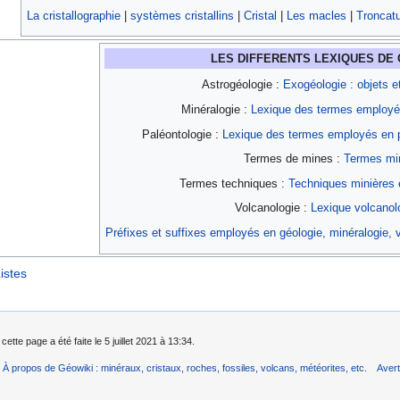
La cristallographie
|
systèmes cristallins
|
Cristal
|
Les macles
|
Troncat
LES DIFFERENTS LEXIQUES DE 
Astrogéologie :
Exogéologie : objets e
Minéralogie :
Lexique des termes employé
Paléontologie :
Lexique des termes employés en p
Termes de mines :
Termes mi
Termes techniques :
Techniques minières 
Volcanologie :
Lexique volcanol
Préfixes et suffixes employés en géologie, minéralogie, v
istes
cette page a été faite le 5 juillet 2021 à 13:34.
À propos de Géowiki : minéraux, cristaux, roches, fossiles, volcans, météorites, etc.
Aver