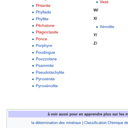
Vase
Phtanite
W/
Phyllade
X/
Phyllite
Pitchstone
Xénolite
Plagioclasite
Y/
Ponce
Z/
Porphyre
Poudingue
Pouzzolane
Psammite
Pseudotachylite
Pyroxénite
Pyroxénolite
à voir aussi pour en apprendre plus sur les 
la détermination des minéraux
|
Classification Chimique d