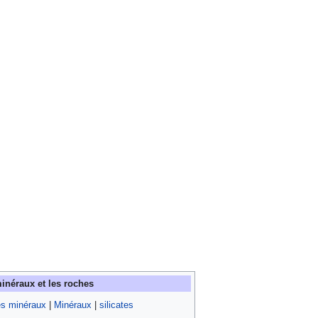
minéraux et les roches
es minéraux
|
Minéraux
|
silicates