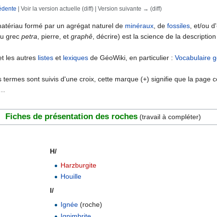
édente
| Voir la version actuelle (diff) | Version suivante → (diff)
rechercher
atériau formé par un agrégat naturel de
minéraux
, de
fossiles
, et/ou d
u grec
petra
, pierre, et
graphê
, décrire) est la science de la descriptio
t les autres
listes
et
lexiques
de GéoWiki, en particulier :
Vocabulaire 
s termes sont suivis d'une croix, cette marque (+) signifie que la pag
t…
Fiches de présentation des roches
(travail à compléter)
.........................
H/
Harzburgite
Houille
I/
Ignée
(roche)
Ignimbrite