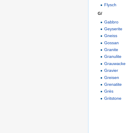
Flysch
G/
Gabbro
Geyserite
Gneiss
Gossan
Granite
Granulite
Grauwacke
Gravier
Greisen
Grenatite
Grès
Gritstone