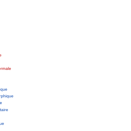
.........................
e
ermale
ique
rphique
le
taire
que