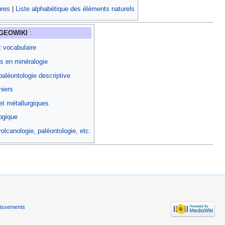
ures
|
Liste alphabétique des éléments naturels
GEOWIKI
:
t vocabulaire
s en minéralogie
aléontologie descriptive
niers
et métallurgiques
ogique
olcanologie, paléontologie, etc.
tissements