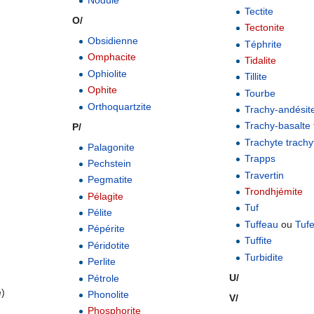
Tectite
O/
Tectonite
Obsidienne
Téphrite
Omphacite
Tidalite
Ophiolite
Tillite
Ophite
Tourbe
Orthoquartzite
Trachy-andésit
Trachy-basalte
P/
Trachyte
trachy
Palagonite
.........................
Trapps
Pechstein
Travertin
Pegmatite
Trondhjémite
Pélagite
Tuf
Pélite
Tuffeau
ou
Tuf
Pépérite
Tuffite
Péridotite
Turbidite
Perlite
U/
Pétrole
e)
Phonolite
V/
Phosphorite