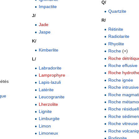
Q/
.........................
Impactite
Quartzite
J/
R/
Jade
Rétinite
Jaspe
Radiolarite
K/
Rhyolite
Kimberlite
Roche
(+)
Roche détritiqu
L/
Roche effusive
Labradorite
Roche hydroth
Lamprophyre
Roche ignée
iétés
Lapis-lazuli
Roche intrusive
Latérite
Roche magmat
que
Leucogranite
Roche métamo
Lherzolite
Roche résiduel
Lignite
Roche sédimen
Limburgite
Roche vitreuse
Limon
Roche volcani
Limoneux
Rodingite