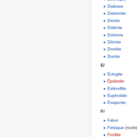
Diabase
Diatomite
Diorite
Dolérite
Dolomie
Dômite
Doréite
Dunite
E/
.........................
Éclogite
Épidotite
Estérellite
Euphotide
Évaporite
F/
Falun
Felsique
(roch
Foïdite