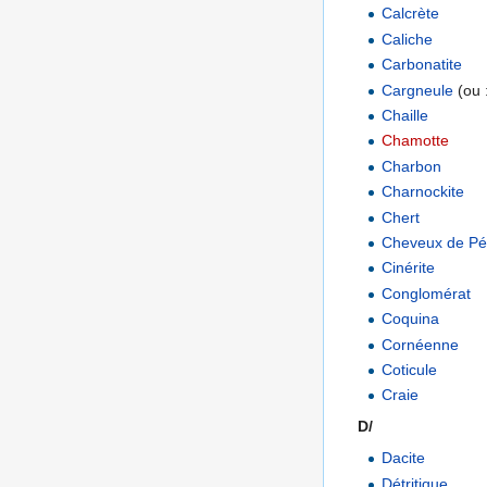
Calcrète
Caliche
Carbonatite
Cargneule
(ou :
Chaille
Chamotte
Charbon
Charnockite
Chert
Cheveux de Pé
Cinérite
Conglomérat
Coquina
Cornéenne
Coticule
Craie
D/
Dacite
Détritique