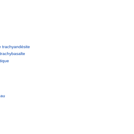
e
trachyandésite
trachybasalte
tique
eau