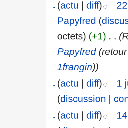
(
actu
|
diff
)
22
Papyfred
(
discu
octets)
(+1)
‎
. .
(R
Papyfred
(retour
1frangin
))
(
actu
|
diff
)
1 
(
discussion
|
con
(
actu
|
diff
)
14