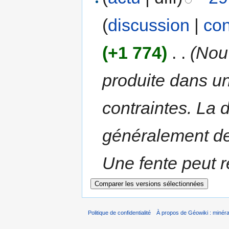
(
discussion
|
con
(+1 774)
‎
. .
(Nouv
produite dans un
contraintes. La 
généralement de 
Une fente peut re
Politique de confidentialité
À propos de Géowiki : minérau