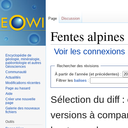
Page
Discussion
Fentes alpines 
Voir les connexions
Encyclopédie de
Aller à :
navigation
,
rechercher
géologie, minéralogie,
paléontologie et autres
Rechercher des révisions
Géosciences
Communauté
À partir de l'année (et précédentes) :
Actualités
Filtrer les
balises
:
Modifications récentes
Page au hasard
Aide
Sélection du diff 
Créer une nouvelle
page
Galerie des nouveaux
versions à compar
fichiers
Outils