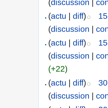
(
discussion
|
con
(
actu
|
diff
)
15
(
discussion
|
con
(
actu
|
diff
)
15
(
discussion
|
con
(+22)
(
actu
|
diff
)
30
(
discussion
|
con