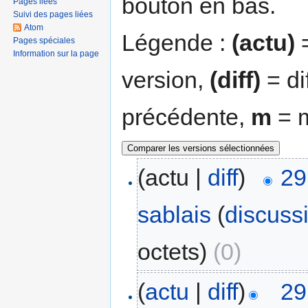
bouton en bas.
Pages liées
Suivi des pages liées
Atom
Légende :
(actu)
=
Pages spéciales
Information sur la page
version,
(diff)
= di
précédente,
m
= m
(actu |
diff
)
29
sablais
(
discuss
octets)
(0)
(
actu
|
diff
)
29