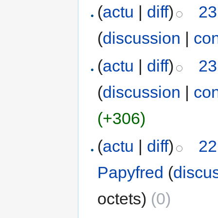
(
actu
|
diff
)
23
(
discussion
|
con
(
actu
|
diff
)
23
(
discussion
|
con
(+306)
(
actu
|
diff
)
22
Papyfred
(
discu
octets)
(0)