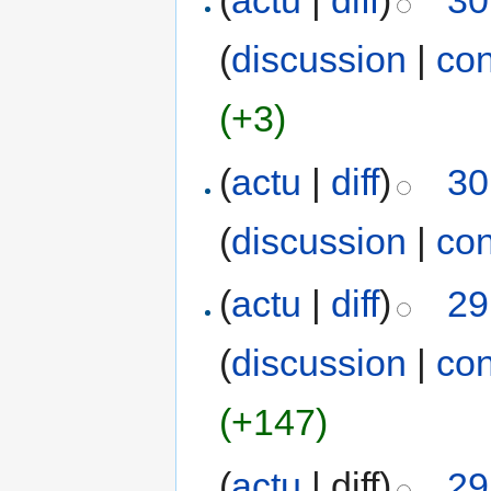
(
actu
|
diff
)
30
(
discussion
|
con
(+3)
(
actu
|
diff
)
30
(
discussion
|
con
(
actu
|
diff
)
29
(
discussion
|
con
(+147)
(
actu
| diff)
29