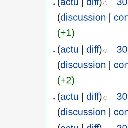
(
actu
|
diff
)
30
(
discussion
|
con
(+1)
(
actu
|
diff
)
30
(
discussion
|
con
(+2)
(
actu
|
diff
)
30
(
discussion
|
con