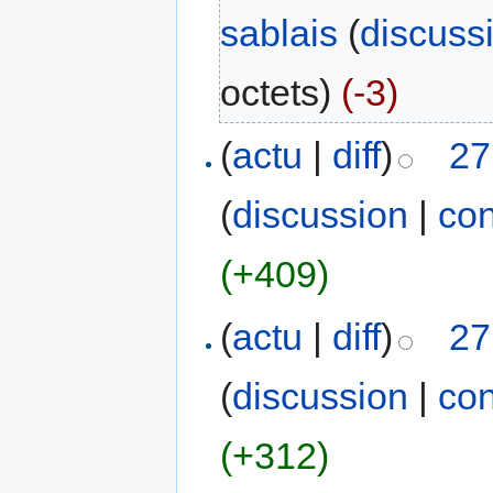
sablais
(
discuss
octets)
(-3)
(
actu
|
diff
)
27
(
discussion
|
con
(+409)
(
actu
|
diff
)
27
(
discussion
|
con
(+312)