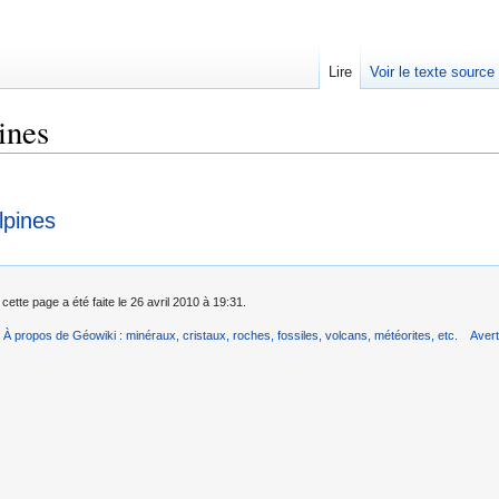
Lire
Voir le texte source
ines
rechercher
lpines
cette page a été faite le 26 avril 2010 à 19:31.
À propos de Géowiki : minéraux, cristaux, roches, fossiles, volcans, météorites, etc.
Aver