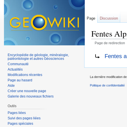
Page
Discussion
Fentes Alp
Page de redirection
Aller à :
navigation
,
Rediriger vers :
Fentes a
Encyclopédie de géologie, minéralogie,
paléontologie et autres Géosciences
Communauté
Actualités
Modifications récentes
La dernière modification de 
Page au hasard
Aide
Politique de confidentialité
Créer une nouvelle page
Galerie des nouveaux fichiers
Outils
Pages liées
Suivi des pages liées
Pages spéciales