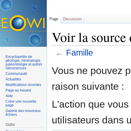
Page
Discussion
Voir la source
←
Famille
Encyclopédie de
Aller à :
navigation
,
rechercher
géologie, minéralogie,
paléontologie et autres
Vous ne pouvez pa
Géosciences
Communauté
Actualités
raison suivante :
Modifications récentes
Page au hasard
Aide
L'action que vous
Créer une nouvelle
page
Galerie des nouveaux
fichiers
utilisateurs dans
Outils